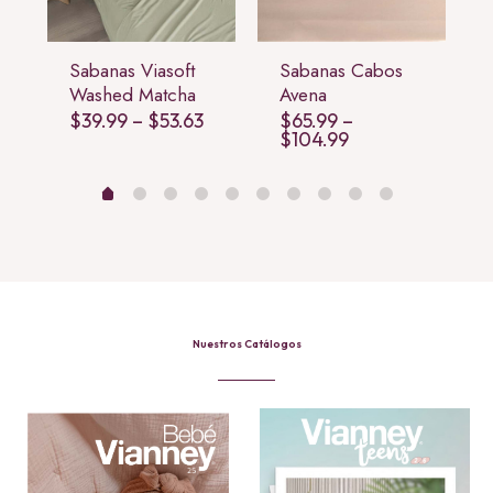
Sabanas Viasoft
Sabanas Cabos
Washed Matcha
Avena
Price
Price
7
$
39.99
–
$
53.63
$
65.99
–
range:
range:
Price
$
104.99
$72.83
$39.99
range:
through
through
$65.99
$115.07
$53.63
through
$104.99
Nuestros Catálogos