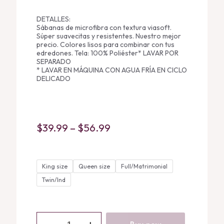
DETALLES:
Sábanas de microfibra con textura viasoft.
Súper suavecitas y resistentes. Nuestro mejor
precio. Colores lisos para combinar con tus
edredones. Tela: 100% Poliéster* LAVAR POR
SEPARADO
* LAVAR EN MÁQUINA CON AGUA FRÍA EN CICLO
DELICADO
Price
$
39.99
–
$
56.99
range:
$39.99
King size
Queen size
through
Full/Matrimonial
Twin/Ind
$56.99
Sábanas
Viasoft