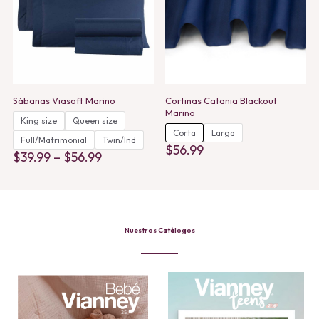
Sábanas Viasoft Marino
Cortinas Catania Blackout
Marino
King size
Queen size
Corta
Larga
Full/Matrimonial
Twin/Ind
$
56.99
Price
$
39.99
–
$
56.99
range:
This
This
$39.99
product
product
through
has
has
$56.99
multiple
multiple
variants.
variants.
The
The
options
Nuestros Catálogos
options
may
may
be
be
chosen
chosen
on
on
the
the
product
product
page
page