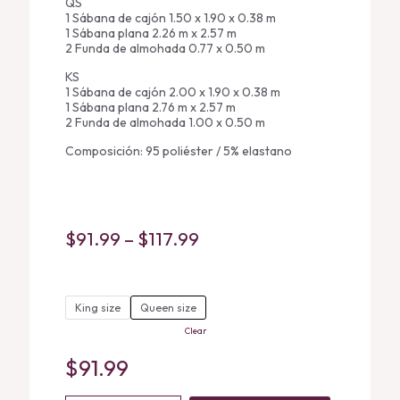
QS
1 Sábana de cajón 1.50 x 1.90 x 0.38 m
1 Sábana plana 2.26 m x 2.57 m
2 Funda de almohada 0.77 x 0.50 m
KS
1 Sábana de cajón 2.00 x 1.90 x 0.38 m
1 Sábana plana 2.76 m x 2.57 m
2 Funda de almohada 1.00 x 0.50 m
Composición: 95 poliéster / 5% elastano
Price
$
91.99
–
$
117.99
range:
$91.99
King size
Queen size
through
Clear
$117.99
$
91.99