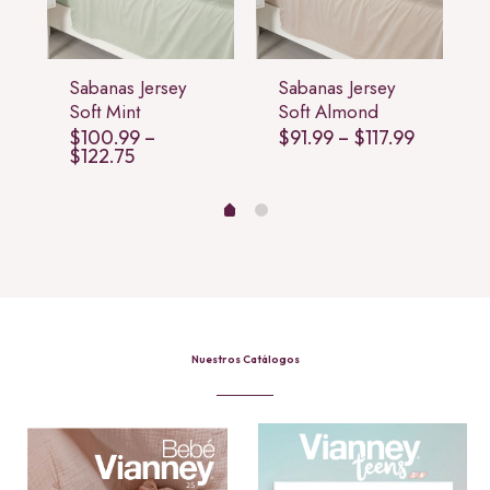
a
Sabanas Jersey
Sabanas Jersey
Soft Mint
Soft Almond
Price
$
100.99
–
$
91.99
–
$
117.99
range:
Price
$
122.75
$91.99
range:
through
$100.99
$117.99
h
through
9
$122.75
Nuestros Catálogos