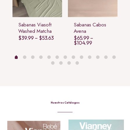
Sabanas Viasoft
Sabanas Cabos
Washed Matcha
Avena
Price
$
39.99
–
$
53.63
$
65.99
–
range:
Price
$
104.99
$39.99
range:
through
$65.99
$53.63
h
through
9
$104.99
Nuestros Catálogos