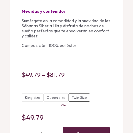
Medidas y contenido:
Sumérgete en la comodidad y la suavidad de las
Sábanas Siberia Lila y disfruta de noches de
sueño perfectas que te envolverán en confort
y calidez.
Composición: 100% poliéster
Price
$
49.79
–
$
81.79
range:
$49.79
King size
Queen size
through
Twin Size
Clear
$81.79
$
49.79
Sabanas