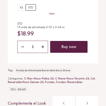
$18.99
KS
STD
through
Clear
$21.99
STD
1 Funda de almohada 0.70 x 0.46 m
$
18.99
Funda
de
Buy now
Almohada
Reversible
Novo
Stone
quantity
Tag:
Funda de Almohada Reversible Novo Stone
Categories:
C-Rev-Novo-Polka-26
,
C-Reve-Novo-Toronto-26
,
Col.
Reversible Novo Gamer-26
,
Fundas
,
Fundas-Reversibles
SKU:
88481
Complementa el Look