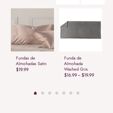
Fundas de
Funda de
Almohadas Satin
Almohada
Washed Gris
$
19.99
rice
Price
$
16.99
–
$
19.99
ange:
range:
18.99
$16.99
through
through
21.99
$19.99