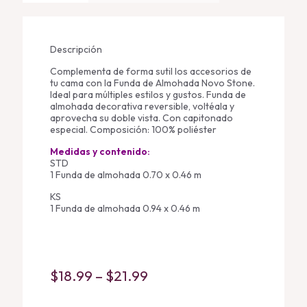
Descripción
Complementa de forma sutil los accesorios de
tu cama con la Funda de Almohada Novo Stone.
Ideal para múltiples estilos y gustos. Funda de
almohada decorativa reversible, voltéala y
aprovecha su doble vista. Con capitonado
especial. Composición: 100% poliéster
Medidas y contenido:
STD
1 Funda de almohada 0.70 x 0.46 m
KS
1 Funda de almohada 0.94 x 0.46 m
Price
$
18.99
–
$
21.99
range: