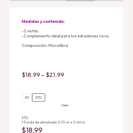
Medidas y contenido:
-2 vistas.
-Complemento ideal para tus edredones novo.
Composición: Microfibra
Price
$
18.99
–
$
21.99
range:
$18.99
KS
STD
through
Clear
$21.99
STD:
1 Funda de almohada 0.70 m x 0.46 m
$
18.99