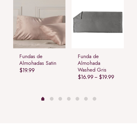
Fundas de
Funda de
Almohadas Satin
Almohada
Washed Gris
$
19.99
rice
Price
$
16.99
–
$
19.99
ange:
range:
18.99
$16.99
through
through
21.99
$19.99