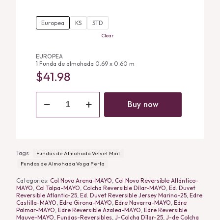
$24.99
Europea
KS
STD
through
Clear
$41.98
EUROPEA
1 Funda de almohada 0.69 x 0.60 m
$
41.98
Fundas
de
Buy now
Almohada
Voga
Perla
quantity
Tags:
Fundas de Almohada Velvet Mint
Fundas de Almohada Voga Perla
Categories:
Col Novo Arena-MAYO
,
Col Novo Reversible Atlántico-
MAYO
,
Col Talpa-MAYO
,
Colcha Reversible Dílar-MAYO
,
Ed. Duvet
Reversible Atlantic-25
,
Ed. Duvet Reversible Jersey Marino-25
,
Edre
Castilla-MAYO
,
Edre Girona-MAYO
,
Edre Navarra-MAYO
,
Edre
Palmar-MAYO
,
Edre Reversible Azalea-MAYO
,
Edre Reversible
Mauve-MAYO
,
Fundas-Reversibles
,
J-Colcha Dílar-25
,
J-de Colcha