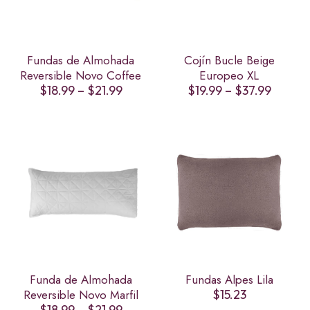
Fundas de Almohada
Cojín Bucle Beige
Reversible Novo Coffee
Europeo XL
Price
Price
$
18.99
–
$
21.99
$
19.99
–
$
37.99
range:
range:
$18.99
$19.99
through
throug
$21.99
$37.99
Funda de Almohada
Fundas Alpes Lila
Reversible Novo Marfil
$
15.23
Price
$
18.99
–
$
21.99