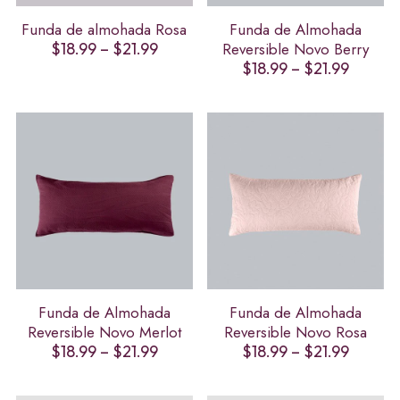
Funda de almohada Rosa
Funda de Almohada
Price
$
18.99
–
$
21.99
Reversible Novo Berry
range:
Price
$
18.99
–
$
21.99
$18.99
range:
through
$18.99
$21.99
throug
$21.99
Funda de Almohada
Funda de Almohada
Reversible Novo Merlot
Reversible Novo Rosa
Price
Price
$
18.99
–
$
21.99
$
18.99
–
$
21.99
range:
range:
$18.99
$18.99
through
throug