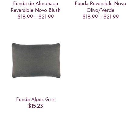
Funda de Almohada
Funda Reversible Novo
Reversible Novo Blush
Olivo/Verde
Price
Price
$
18.99
–
$
21.99
$
18.99
–
$
21.99
range:
range:
$18.99
$18.99
through
throug
$21.99
$21.99
Funda Alpes Gris
$
15.23