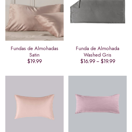
Fundas de Almohadas
Funda de Almohada
Satin
Washed Gris
Price
$
19.99
$
16.99
–
$
19.99
range:
$16.99
throug
$19.99