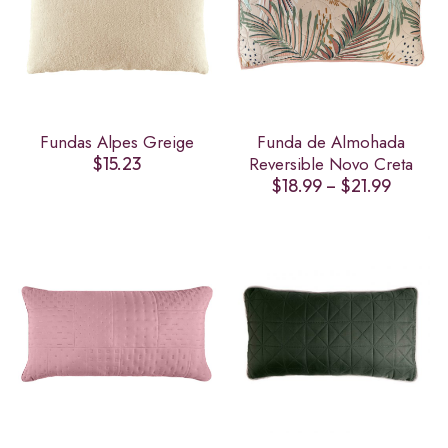
Fundas Alpes Greige
Funda de Almohada
$
15.23
Reversible Novo Creta
Price
$
18.99
–
$
21.99
range:
$18.99
throug
$21.99