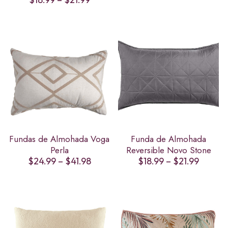
range:
$18.99
through
$21.99
Fundas de Almohada Voga
Funda de Almohada
Perla
Reversible Novo Stone
Price
Price
$
24.99
–
$
41.98
$
18.99
–
$
21.99
range:
range:
$24.99
$18.99
through
throug
$41.98
$21.99