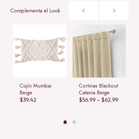
Complementa el Look
Cojín Mumbai
Cortinas Blackout
Beige
Catania Beige
Price
$
39.42
$
56.99
–
$
62.99
range:
Price
$56.99
range:
through
$38.99
$62.99
through
$57.99