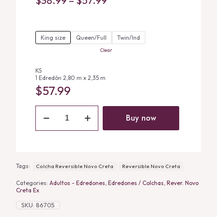
$
38.99
–
$
57.99
range:
$38.99
King size
Queen/Full
through
Twin/Ind
Clear
$57.99
KS
1 Edredón 2,80 m x 2,35 m
$
57.99
Colcha
Reversible
Buy now
Novo
Creta
quantity
Tags:
Colcha Reversible Novo Creta
Reversible Novo Creta
Categories:
Adultos - Edredones
,
Edredones / Colchas
,
Rever. Novo
Creta Ex
SKU:
86705