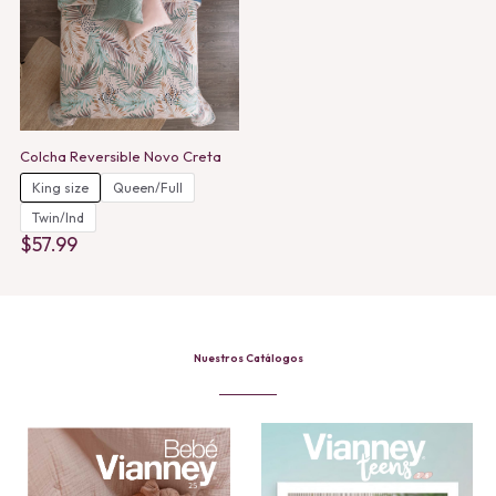
Colcha Reversible Novo Creta
King size
Queen/Full
Twin/Ind
$
57.99
This
product
has
multiple
variants.
The
Nuestros Catálogos
options
may
be
chosen
on
the
product
page