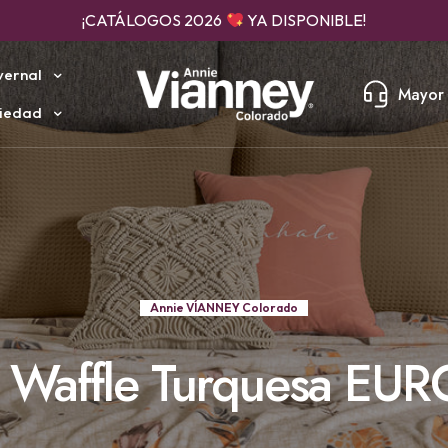
ENVÍO RÁPIDO, SEGURO Y GRAN COBERTURA
vernal
Mayor 
iedad
Annie VÍANNEY Colorado
n Waffle Turquesa EU