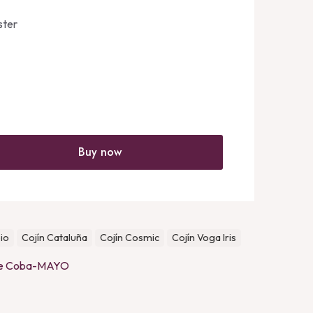
ster
Buy now
io
Cojín Cataluña
Cojín Cosmic
Cojín Voga Iris
e Coba-MAYO