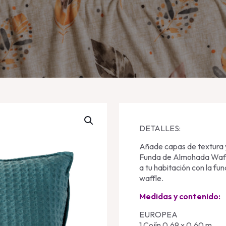
DETALLES:
Añade capas de textura y
Funda de Almohada Waffl
a tu habitación con la f
waffle.
Medidas y contenido:
EUROPEA
1 Cojín 0.69 x 0.60 m