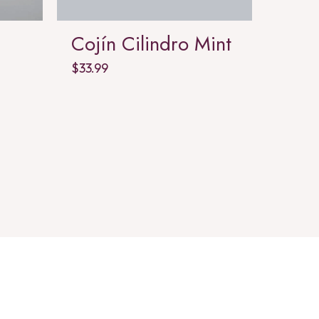
Cojín Cilindro Mint
Cojí
$
33.99
$
37.99