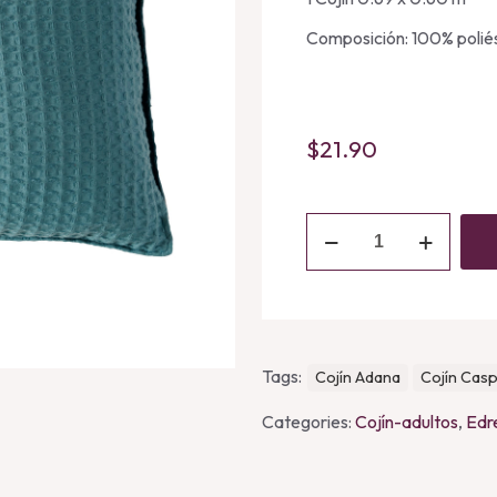
Composición: 100% polié
$
21.90
Cojín
Waffle
Turquesa
EUROPEO
quantity
Tags:
Cojín Adana
Cojín Casp
Categories:
Cojín-adultos
,
Edr