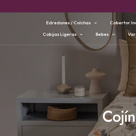
Edredones / Colchas
Cobertor In
Cobijas Ligeras
Bebes
Var
Cojí