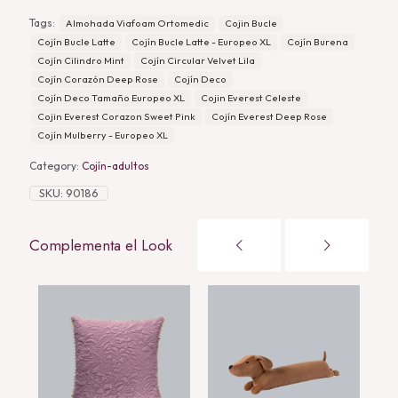
Tags:
Almohada Viafoam Ortomedic
Cojin Bucle
Cojín Bucle Latte
Cojín Bucle Latte - Europeo XL
Cojín Burena
Cojín Cilindro Mint
Cojín Circular Velvet Lila
Cojín Corazón Deep Rose
Cojín Deco
Cojín Deco Tamaño Europeo XL
Cojin Everest Celeste
Cojin Everest Corazon Sweet Pink
Cojín Everest Deep Rose
Cojín Mulberry - Europeo XL
Category:
Cojín-adultos
SKU:
90186
Complementa el Look