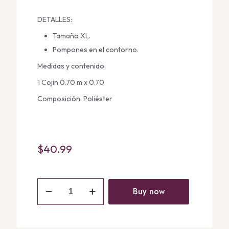
DETALLES:
Tamaño XL.
Pompones en el contorno.
Medidas y contenido:
1 Cojin 0.70 m x 0.70
Composición: Poliéster
$
40.99
Cojín
Mulberry
Buy now
-
Europeo
XL
quantity