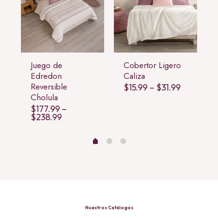
Juego de
Cobertor Ligero
Edredon
Caliza
Reversible
Price
Price
$
15.99
–
$
31.99
range:
range:
Cholula
$56.99
$15.99
through
$
177.99
–
through
$62.99
$31.99
Price
$
238.99
range:
$177.99
through
$238.99
Nuestros Catálogos