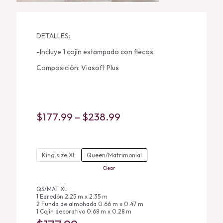
DETALLES:
-Incluye 1 cojín estampado con flecos.
Composición: Viasoft Plus
Price
$
177.99
–
$
238.99
range:
$177.99
King size XL
Queen/Matrimonial
through
Clear
$238.99
QS/MAT XL:
1 Edredón 2.25 m x 2.35 m
2 Funda de almohada 0.66 m x 0.47 m
1 Cojín decorativo 0.68 m x 0.28 m