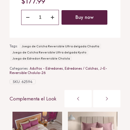
$
177.99
Juego
de
Buy now
Edredon
Reversible
Cholula
quantity
Tags:
Juego de Colcha Reversible Ultra delgada Chautla
Juego de Colcha Reversible Ultra delgada Kyoto
Juego de Edredon Reversible Cholula
Categories:
Adultos - Edredones
,
Edredones / Colchas
,
J-E-
Reversible Cholula-26
SKU:
62594
Complementa el Look