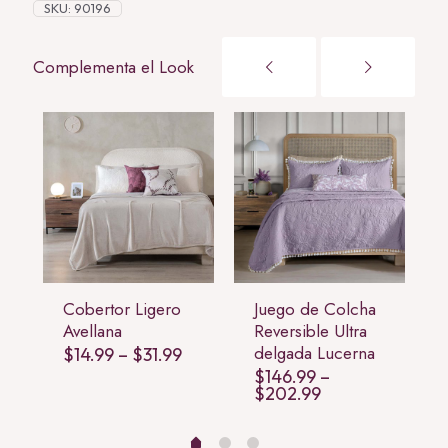
SKU:
90196
Complementa el Look
Cobertor Ligero
Juego de Colcha
Avellana
Reversible Ultra
delgada Lucerna
Price
$
14.99
–
$
31.99
range:
$
146.99
–
$14.99
Price
$
202.99
through
range:
$31.99
$146.99
through