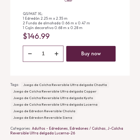
Clear
$202.99
QS/MAT XL:
1 Edredón 2.25 m x 2.35 m
2 Funda de almohada 0.66 m x 0.47 m
1 Cojín decorativo 0.68 m x 0.28 m
$
146.99
Juego
de
Buy now
Colcha
Reversible
Ultra
delgada
Lucerna
quantity
Tags:
Juego de Colcha Reversible Ultra delgada Chautla
Juego de Colcha Reversible Ultra delgada Copper
Juego de Colcha Reversible Ultra delgada Kyoto
Juego de Colcha Reversible Ultra delgada Lucerna
Juego de Edredon Reversible Cholula
Juego de Edredon Reversible Siena
Categories:
Adultos - Edredones
,
Edredones / Colchas
,
J-Colcha
Reversible Ultra delgada Lucerna-26