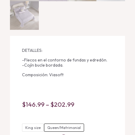
DETALLES:
-Flecos en el contorno de fundas y edredón.
-Cojín bucle bordada.
Composición: Viasoft
Price
$
146.99
–
$
202.99
range:
$146.99
King size
Queen/Matrimonial
through