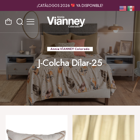
¡CATÁLOGOS 2026
YA DISPONIBLE!
Annie VÍANNEY Colorado
J-Colcha Dílar-25