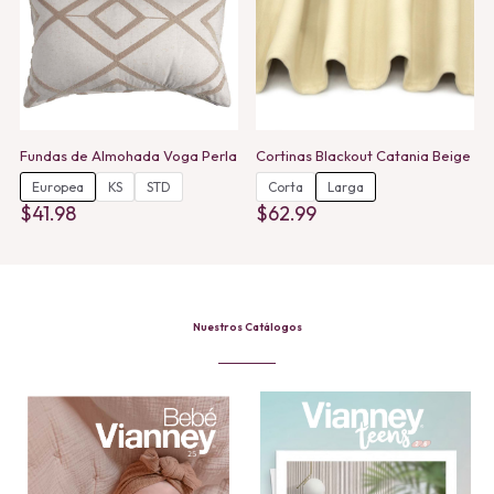
Fundas de Almohada Voga Perla
Cortinas Blackout Catania Beige
Europea
KS
STD
Corta
Larga
$
41.98
$
62.99
This
This
product
product
has
has
multiple
multiple
variants.
variants.
The
The
Nuestros Catálogos
options
options
may
may
be
be
chosen
chosen
on
on
the
the
product
product
page
page