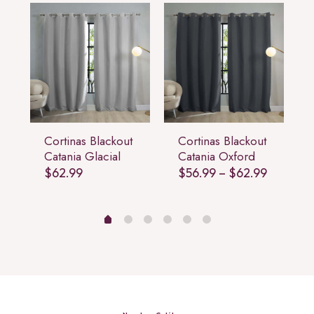
Cortinas Blackout
Cortinas Blackout
Catania Glacial
Catania Oxford
Price
$
62.99
$
56.99
–
$
62.99
range:
$56.99
through
$62.99