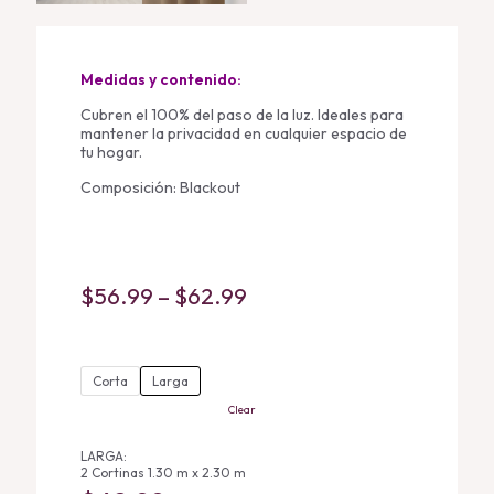
Medidas y contenido:
Cubren el 100% del paso de la luz. Ideales para
mantener la privacidad en cualquier espacio de
tu hogar.
Composición: Blackout
Price
$
56.99
–
$
62.99
range:
$56.99
Corta
Larga
through
Clear
$62.99
LARGA:
2 Cortinas 1.30 m x 2.30 m