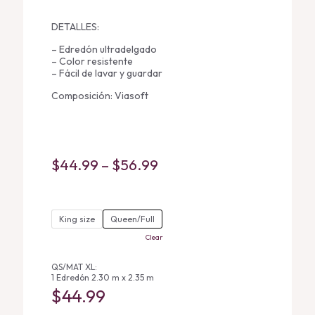
DETALLES:
– Edredón ultradelgado
– Color resistente
– Fácil de lavar y guardar
Composición: Viasoft
Price
$
44.99
–
$
56.99
range:
$44.99
King size
Queen/Full
through
Clear
$56.99
QS/MAT XL:
1 Edredón 2.30 m x 2.35 m
$
44.99