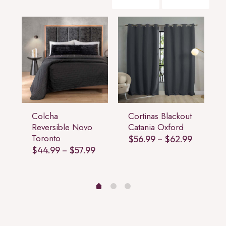
Colcha
Cortinas Blackout
Reversible Novo
Catania Oxford
Toronto
Price
$
56.99
–
$
62.99
range:
Price
$
44.99
–
$
57.99
$56.99
range:
rice
through
$44.99
ange:
$62.99
through
18.99
$57.99
through
21.99