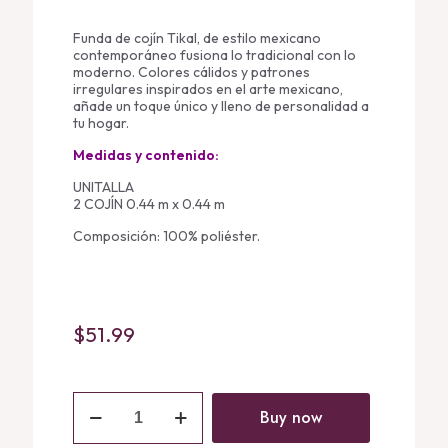
Funda de cojín Tikal, de estilo mexicano
contemporáneo fusiona lo tradicional con lo
moderno. Colores cálidos y patrones
irregulares inspirados en el arte mexicano,
añade un toque único y lleno de personalidad a
tu hogar.
Medidas y contenido:
UNITALLA
2 COJÍN 0.44 m x 0.44 m
Composición: 100% poliéster.
$
51.99
Cojines
Tikal
Buy now
Set
quantity