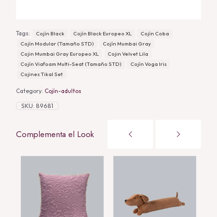
Tags:
Cojín Black
Cojín Black Europeo XL
Cojín Coba
Cojín Modular (Tamaño STD)
Cojín Mumbai Gray
Cojin Mumbai Gray Europeo XL
Cojin Velvet Lila
Cojín Viafoam Multi-Seat (Tamaño STD)
Cojín Voga Iris
Cojines Tikal Set
Category:
Cojín-adultos
SKU:
89681
Complementa el Look