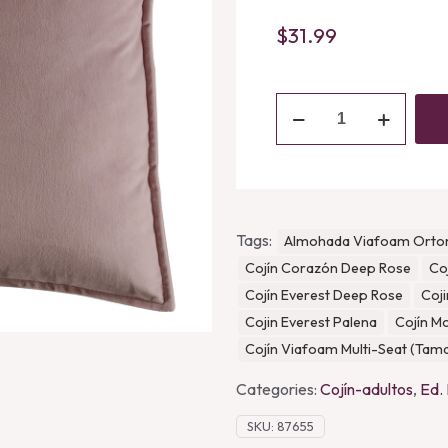
$
31.99
Cojin
Velvet
Lila
quantity
Tags:
Almohada Viafoam Orto
Cojín Corazón Deep Rose
Co
Cojín Everest Deep Rose
Coji
Cojin Everest Palena
Cojín M
Cojín Viafoam Multi-Seat (Tam
Categories:
Cojín-adultos
,
Ed.
SKU:
87655