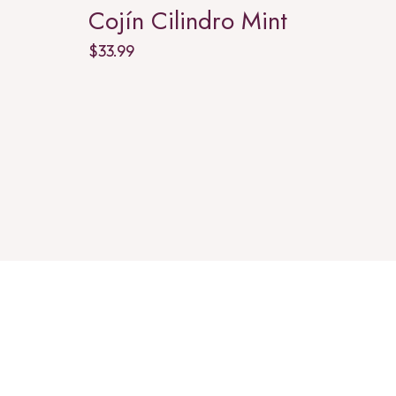
Cojín Cilindro Mint
Cojí
$
33.99
$
37.99