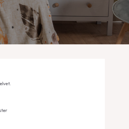
elvet.
ster