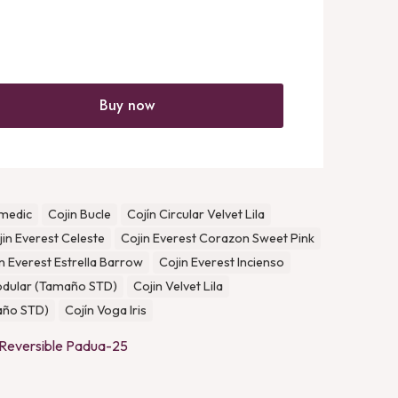
Buy now
medic
Cojin Bucle
Cojín Circular Velvet Lila
jin Everest Celeste
Cojin Everest Corazon Sweet Pink
n Everest Estrella Barrow
Cojin Everest Incienso
odular (Tamaño STD)
Cojin Velvet Lila
año STD)
Cojín Voga Iris
 Reversible Padua-25