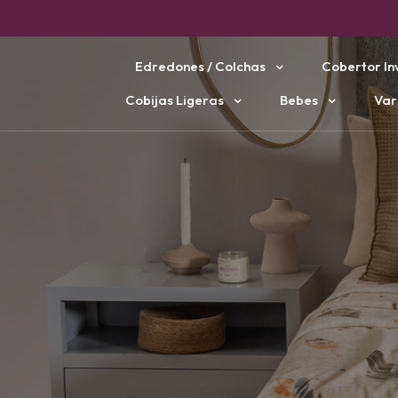
Edredones / Colchas
Cobertor In
Cobijas Ligeras
Bebes
Var