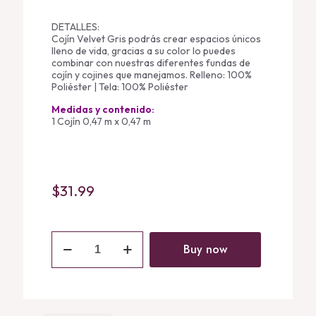
DETALLES:
Cojín Velvet Gris podrás crear espacios únicos
lleno de vida, gracias a su color lo puedes
combinar con nuestras diferentes fundas de
cojín y cojines que manejamos. Relleno: 100%
Poliéster | Tela: 100% Poliéster
Medidas y contenido:
1 Cojín 0,47 m x 0,47 m
$
31.99
Cojín
Velvet
Buy now
Gris
quantity