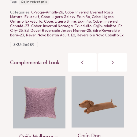
Tag:
Cojin velvet gris
Categories:
C-Voga-Amalfi-26
,
Cobe. Invernal Everest Rosa
Matura. Ex-adult
,
Cobe. Ligero Galaxy. Ex-niño
,
Cobe. Ligero
Ontario. Ex-adulto
,
Cobe. Ligero Shine. Ex-niño
,
Cober. invernal
Canadá-23
,
Cober. Invernal Noruega. Ex-adulto
,
Cojín-adultos
,
Ed.
City-25
,
Ed. Duvet Reversible Jersey Marino-25
,
Edre.Reversible
Barú-23
,
Rever. Novo Boston Adult. Ex
,
Reversible Novo Cobalto Ex
SKU:
36689
Complementa el Look
Cojín Dog
Cojín Mulberry –