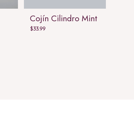
Cojín Cilindro Mint
Cojí
$
33.99
$
37.99