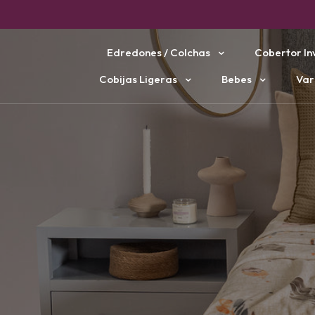
Edredones / Colchas
Cobertor In
Cobijas Ligeras
Bebes
Var