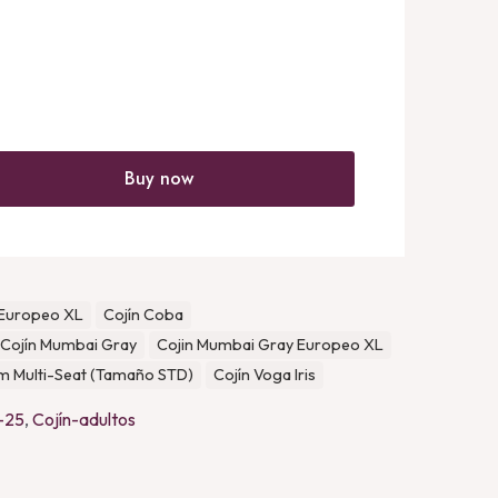
Buy now
 Europeo XL
Cojín Coba
Cojín Mumbai Gray
Cojin Mumbai Gray Europeo XL
m Multi-Seat (Tamaño STD)
Cojín Voga Iris
f-25
,
Cojín-adultos