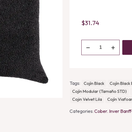
$
31.74
Cojín
Black
quantity
Tags:
Cojín Black
Cojín Black
Cojín Modular (Tamaño STD)
Cojin Velvet Lila
Cojín Viafoa
Categories:
Cober. Inver Banf