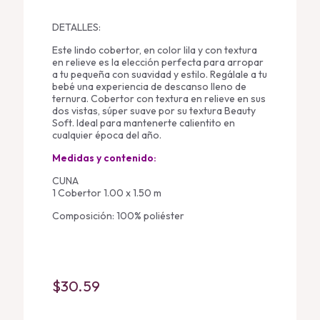
DETALLES:
Este lindo cobertor, en color lila y con textura
en relieve es la elección perfecta para arropar
a tu pequeña con suavidad y estilo. Regálale a tu
bebé una experiencia de descanso lleno de
ternura. Cobertor con textura en relieve en sus
dos vistas, súper suave por su textura Beauty
Soft. Ideal para mantenerte calientito en
cualquier época del año.
Medidas y contenido:
CUNA
1 Cobertor 1.00 x 1.50 m
Composición: 100% poliéster
$
30.59