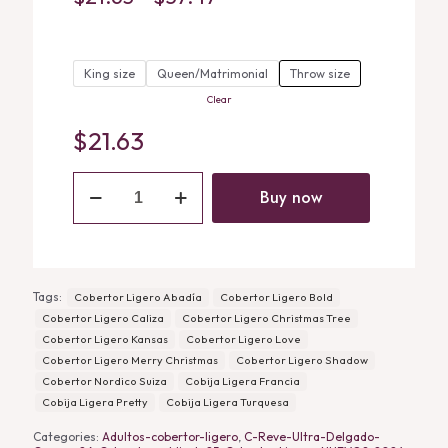
range:
$21.63
King size
Queen/Matrimonial
through
Throw size
Clear
$57.47
$
21.63
Cobertor
Nordico
Buy now
Suiza
quantity
Tags:
Cobertor Ligero Abadía
Cobertor Ligero Bold
Cobertor Ligero Caliza
Cobertor Ligero Christmas Tree
Cobertor Ligero Kansas
Cobertor Ligero Love
Cobertor Ligero Merry Christmas
Cobertor Ligero Shadow
Cobertor Nordico Suiza
Cobija Ligera Francia
Cobija Ligera Pretty
Cobija Ligera Turquesa
Categories:
Adultos-cobertor-ligero
,
C-Reve-Ultra-Delgado-