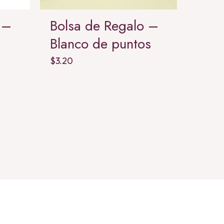
 –
Bolsa de Regalo –
Cest
Blanco de puntos
$
42.11
$
3.20