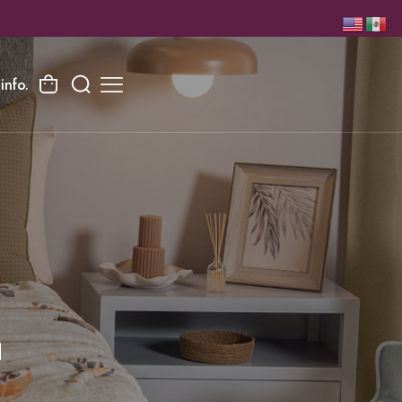
info.
a