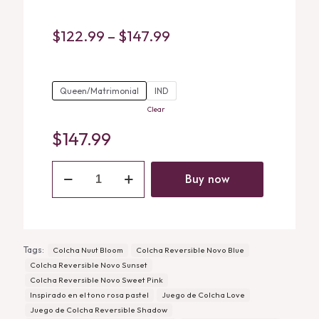
Price
$
122.99
–
$
147.99
range:
$122.99
Queen/Matrimonial
IND
through
Clear
$147.99
$
147.99
Juego
de
Buy now
Colcha
Love
quantity
Tags:
Colcha Nuut Bloom
Colcha Reversible Novo Blue
Colcha Reversible Novo Sunset
Colcha Reversible Novo Sweet Pink
Inspirado en el tono rosa pastel
Juego de Colcha Love
Juego de Colcha Reversible Shadow