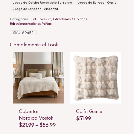
Juego de Colcha Reversible Sorrento
Juego de Edredon Oasis
Juego de Edredon Tendenza
Categories:
Col. Love-25
,
Edredones / Colchas
,
Edredones/colchas/niñas
SKU:
89452
Complementa el Look
Cobertor
Cojín Gante
Nordico Vostok
$
51.99
Price
$
21.99
–
$
56.99
range:
$21.99