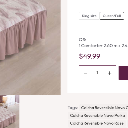
ra
$4
King size
Queen/Full
th
$6
QS:
1 Comforter 2.60 m x 2.
$
49.99
Edrecolcha
Reversible
Parma
quantity
Tags:
Colcha Reversible Novo 
Colcha Reversible Novo Polka
Colcha Reversible Novo Rose