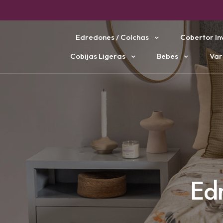
Edredones / Colchas
Cobertor In
Cobijas Ligeras
Bebes
Var
Edr