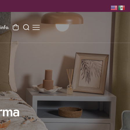
info.
arma