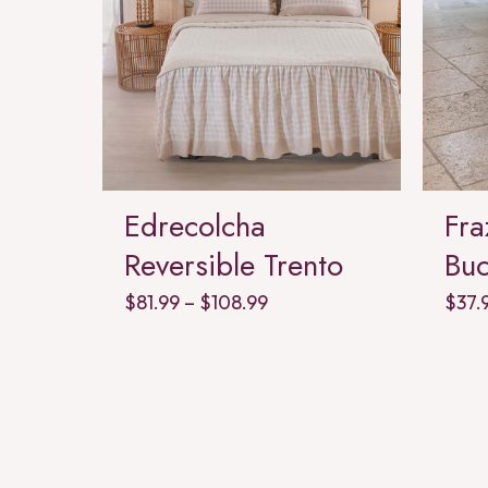
na
Edrecolcha
Fra
Reversible Trento
Buc
Price
$
81.99
–
$
108.99
$
37.
range:
$81.99
through
$108.99