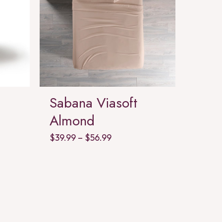
Sabana Viasoft
Cort
Almond
Marf
Price
$
39.99
–
$
56.99
$
117.9
range:
$39.99
through
$56.99