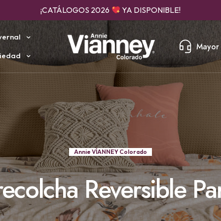
ENVÍO RÁPIDO, SEGURO Y GRAN COBERTURA
vernal
Mayor 
iedad
Annie VÍANNEY Colorado
ecolcha Reversible P