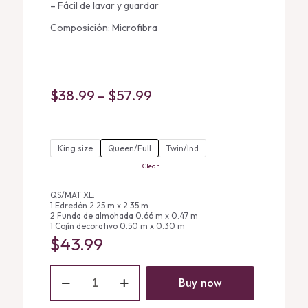
– Fácil de lavar y guardar
Composición: Microfibra
Price
$
38.99
–
$
57.99
range:
$38.99
King size
Queen/Full
through
Twin/Ind
Clear
$57.99
QS/MAT XL:
1 Edredón 2.25 m x 2.35 m
2 Funda de almohada 0.66 m x 0.47 m
1 Cojín decorativo 0.50 m x 0.30 m
$
43.99
Colcha
Reversible
Buy now
Novo
Polka