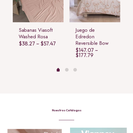
Sabanas Viasoft
Juego de
Washed Rosa
Edredon
Reversible Bow
Price
$
38.27
–
$
57.47
range:
$
147.07
–
$38.27
Price
$
177.79
through
range:
$57.47
$147.07
through
$177.79
Nuestros Catálogos