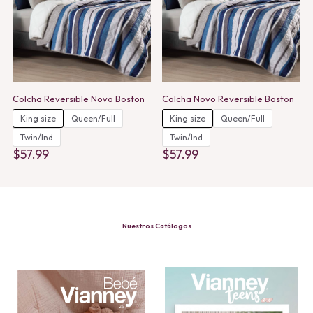
Colcha Reversible Novo Boston
Colcha Novo Reversible Boston
King size
Queen/Full
King size
Queen/Full
Twin/Ind
Twin/Ind
$
57.99
$
57.99
This
This
product
product
has
has
multiple
multiple
variants.
variants.
The
The
Nuestros Catálogos
options
options
may
may
be
be
chosen
chosen
on
on
the
the
product
product
page
page