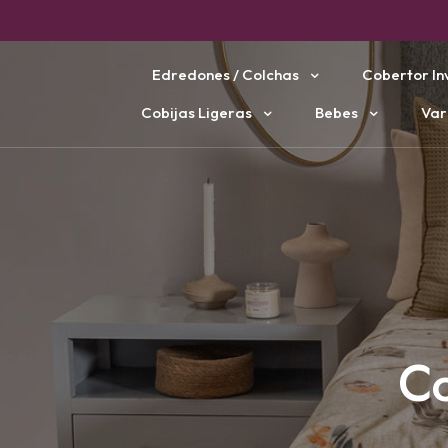
Edredones / Colchas
Cobertor In
Cobijas Ligeras
Bebes
Var
Co