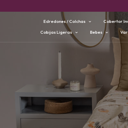
Edredones / Colchas
Cobertor In
Cobijas Ligeras
Bebes
Var