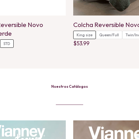
eversible Novo
Colcha Reversible Nov
erde
King size
Queen/Full
Twin/In
$
53.99
STD
This
product
has
multiple
variants.
The
Nuestros Catálogos
options
may
be
chosen
on
the
product
page