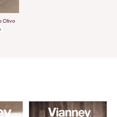
o Olivo
d