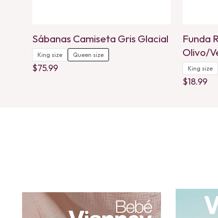
Sábanas Camiseta Gris Glacial
Funda R
Olivo/V
King size
Queen size
$
75.99
King size
This
$
18.99
product
This
has
product
multiple
has
variants.
multiple
The
variants.
options
The
may
options
be
may
chosen
be
on
chosen
the
on
product
the
page
product