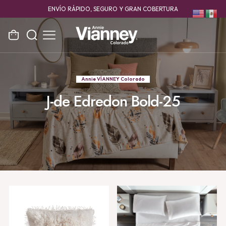
ENVÍO RÁPIDO, SEGURO Y GRAN COBERTURA
Annie VÍANNEY Colorado
J-de Edredon Bold-25