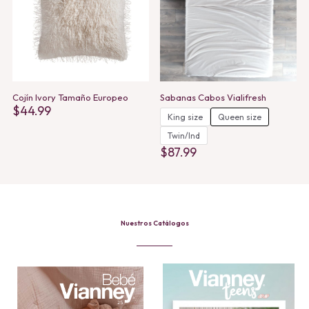
Cojín Ivory Tamaño Europeo
Sabanas Cabos Vialifresh
$
44.99
King size
Queen size
Twin/Ind
$
87.99
This
product
has
multiple
variants.
The
Nuestros Catálogos
options
may
be
chosen
on
the
product
page