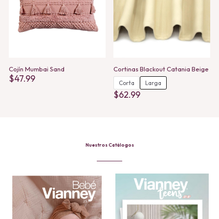
Cojín Mumbai Sand
Cortinas Blackout Catania Beige
$
47.99
Corta
Larga
$
62.99
This
product
has
multiple
variants.
The
Nuestros Catálogos
options
may
be
chosen
on
the
product
page