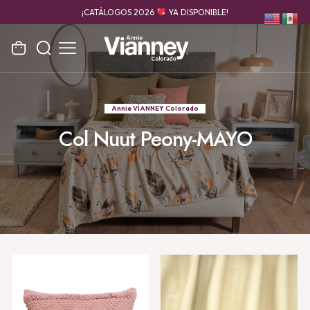
¡CATÁLOGOS 2026
YA DISPONIBLE!
Annie VÍANNEY Colorado
Col Nuut Peony-MAYO