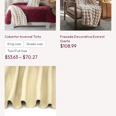
Cobertor Invernal Tinto
Frazada Decorativa Everest
Gante
King size
Queen size
$
108.99
Twin/Full Size
Price
$
53.63
–
$
70.27
range:
This
$53.63
product
through
has
$70.27
multiple
variants.
The
options
may
be
chosen
on
the
product
page