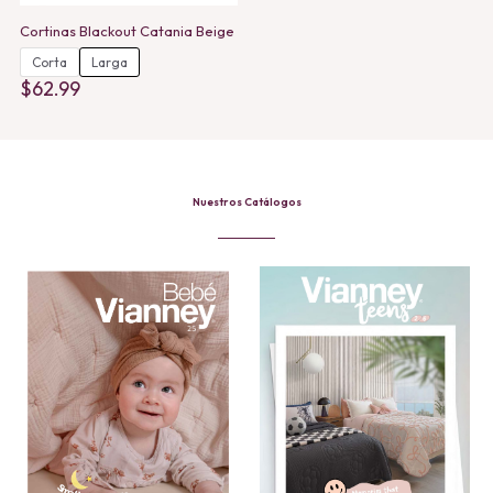
Cortinas Blackout Catania Beige
Corta
Larga
$
62.99
This
product
has
multiple
variants.
The
Nuestros Catálogos
options
may
be
chosen
on
the
product
page